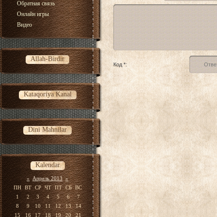
Обратная связь
Онлайн игры
Видео
Allah-Birdir
Код *:
Kataqoriya Kanal
Dini Mahnilar
Kalendar
«
Апрель 2013
»
ПН
ВТ
СР
ЧТ
ПТ
СБ
ВС
1
2
3
4
5
6
7
8
9
10
11
12
13
14
15
16
17
18
19
20
21