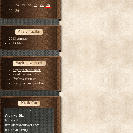
22
23
24
25
26
27
28
29
30
Arxiv Yazilar
2013 Апрель
2013 Май
Sayit duzeltmek
Официальный блог
Сообщество uCoz
FAQ по системе
Инструкции для uCoz
Kicik Cat