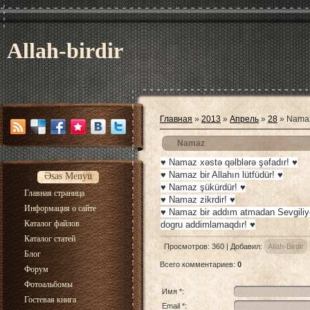
Allah-birdir
Главная
»
2013
»
Апрель
»
28
» Nama
Namaz
♥ Namaz xəstə qəlblərə şəfadır! ♥
♥ Namaz bir Allahın lütfüdür! ♥
Əsas Menyu
♥ Namaz şükürdür! ♥
Главная страница
♥ Namaz zikrdir! ♥
Информация о сайте
♥ Namaz bir addım atmadan Sevgiliy
Каталог файлов
dogru addimlamaqdır! ♥
Каталог статей
Просмотров
: 360 |
Добавил
:
Allah-Birdir
Блог
Всего комментариев
:
0
Форум
Фотоальбомы
Имя *:
Гостевая книга
Email *: